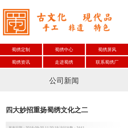
蜀绣定制
蜀绣中心
蜀绣屏风
蜀绣资讯
走进蜀绣
联系蜀绣厂
公司新闻
四大妙招重扬蜀绣文化之二
发布日期：2016-09-20 11:20:19 访问次数：3441