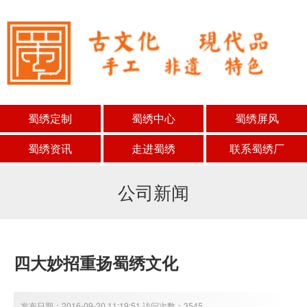
蜀绣定制
蜀绣中心
蜀绣屏风
蜀绣资讯
走进蜀绣
联系蜀绣厂
公司新闻
四大妙招重扬蜀绣文化
发布日期：2016-09-20 11:19:51 访问次数：3545