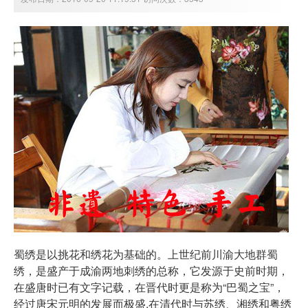
蜀绣
是以挑花和绣花为基础的。上世纪前川渝大地群蜀
绣，是盛产于成渝两地
刺绣
的总称，它发源于史前时期，
在盛唐时已有文字记载，在晋代时更是称为“巴蜀之宝”，
经过唐宋元明的发展而极盛,在清代时与苏绣、湘绣和粤绣