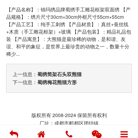
【产品名称】：
锦玛绣
品牌
蜀绣
手工雕花框架双面绣 【产
品规格】：绣片尺寸30cm×30cm外框尺寸55cm×55cm
【产品工艺】：纯手工
刺绣
【产品材质】：
真丝+蚕丝线
+木质（手工雕花框架）+玻璃 【产品包装】：
精品礼品包
装
【产品寓意】：大熊猫是最珍稀的动物，是和谐、友
谊、和平的象征，是世界上最珍贵的动物之一，数量十分
稀少...
上一信息：
蜀绣简架石头双熊猫
下一信息：
蜀绣梅花熊猫方形
版权所有 2008-2024 保留所有权利
厂址：成都市郫都区团结镇