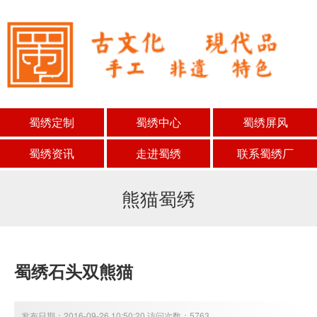
蜀绣定制
蜀绣中心
蜀绣屏风
蜀绣资讯
走进蜀绣
联系蜀绣厂
熊猫蜀绣
蜀绣石头双熊猫
发布日期：2016-09-26 10:50:20 访问次数：5763