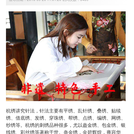
杭绣
讲究针法，针法主要有平绣、乱针绣、叠绣、贴续
绣、借底绣、发绣、穿珠绣、帮绣、点绣、编绣、网绣、
纱绣等。杭绣的刺绣品种很多，尤以盎金绣、包金绣、银
线绣、彩丝绣等著称于世。蛊金绣，金碧辉煌，雍容华